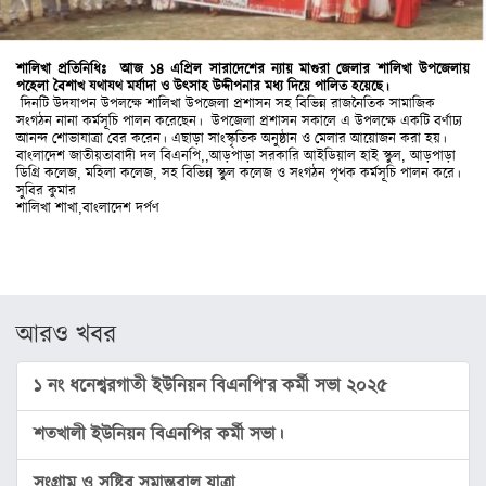
সিলেট
ময়মনসিংহ
শালিখা প্রতিনিধিঃ আজ ১৪ এপ্রিল সারাদেশের ন্যায় মাগুরা জেলার শালিখা উপজেলায়
পহেলা বৈশাখ যথাযথ মর্যাদা ও উৎসাহ উদ্দীপনার মধ্য দিয়ে পালিত হয়েছে।
দিনটি উদযাপন উপলক্ষে শালিখা উপজেলা প্রশাসন সহ বিভিন্ন রাজনৈতিক সামাজিক
রাজশাহী
সংগঠন নানা কর্মসূচি পালন করেছেন। উপজেলা প্রশাসন সকালে এ উপলক্ষে একটি বর্ণাঢ্য
আনন্দ শোভাযাত্রা বের করেন। এছাড়া সাংস্কৃতিক অনুষ্ঠান ও মেলার আয়োজন করা হয়।
রংপুর
বাংলাদেশ জাতীয়তাবাদী দল বিএনপি,,আড়পাড়া সরকারি আইডিয়াল হাই স্কুল, আড়পাড়া
ডিগ্রি কলেজ, মহিলা কলেজ, সহ বিভিন্ন স্কুল কলেজ ও সংগঠন পৃথক কর্মসূচি পালন করে।
বিদেশ
সুবির কুমার
শালিখা শাখা,বাংলাদেশ দর্পণ
ভারত
আমেরিকা
ইউরোপ
আরও খবর
মধ্যপ্রাচ্য
১ নং ধনেশ্বরগাতী ইউনিয়ন বিএনপি'র কর্মী সভা ২০২৫
এশিয়া
শতখালী ইউনিয়ন বিএনপির কর্মী সভা।
আফ্রিকা
অস্ট্রেলিয়া
সংগ্রাম ও সৃষ্টির সমান্তরাল যাত্রা