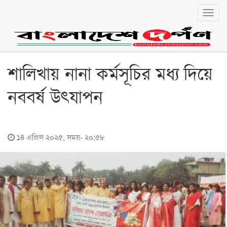
Toggl
navig
বাংলা
English
জাতীয়
শালিখায় নানা কর্মসূচির মধ্য দিয়ে
জাতীয়
নববর্ষ উৎযাপন
রাজনীতি
অর্থনীতি
১৪ এপ্রিল ২০২৫, সময়- ২০:৫৮
লোকালয়
চট্টগ্রাম
বরিশাল
খুলনা
ঢাকা