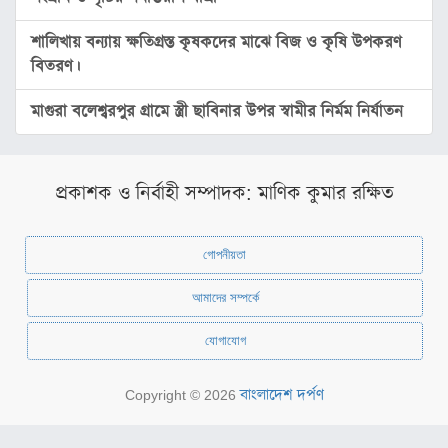
অন্যত্র
শালিখায় বন্যায় ক্ষতিগ্রস্ত কৃষকদের মাঝে বিজ ও কৃষি উপকরণ
বিতরণ।
খেলা
মাগুরা বলেশ্বরপুর গ্রামে স্ত্রী ছাবিনার উপর স্বামীর নির্মম নির্যাতন
ক্রিকেট
ফুটবল
অন্যান্য
প্রকাশক ও নির্বাহী সম্পাদক: মাণিক কুমার রক্ষিত
বিনোদন
গোপনীয়তা
চলচ্চিত্র
আমাদের সম্পর্কে
টেলিভিশন
সংগীত
যোগাযোগ
অন্তর্জাল
বাংলাদেশ দর্পণ
Copyright © 2026
লাইফস্টাইল