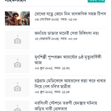
লাইফস্টাইল
চোখের যত্নে জেনে নিন তাৎক্ষণিক সহজ টিপস
০৯ সেপ্টেম্বর ২০২৫, সময়- ০১:০৮
জনপ্রিয় ডাক্তার মানেই সেরা চিকিৎসা নয়!
২২ ফেব্রুয়ারি ২০২৪, সময়- ০০:০৮
মৃৎশিল্পী পুষ্পরঞ্জন আচার্য্যের ৬ষ্ঠ মৃত্যুবার্ষিকী
আজ
০৬ জুন ২০২২, সময়- ১১:৪২
চট্রগ্রাম মেডিকেলে আহতদের রান্না করে খাবার
দিয়ে গেল চবি'র ছাত্রীরা
০৬ জুন ২০২২, সময়- ১১:১৪
নরসিংদী স্টেশনে তরুণী হেনস্থার ঘটনায়
জড়িত নারী গ্রেফতার