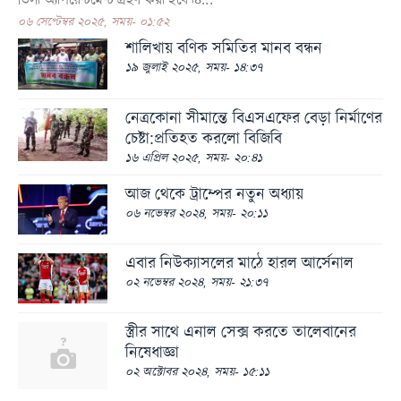
০৬ সেপ্টেম্বর ২০২৫, সময়- ০১:৫২
ফটো
গ্যালারি
শালিখায়‌ বণিক সমিতির মানব বন্ধন
১৯ জুলাই ২০২৫, সময়- ১৪:৩৭
ভিডিও
গ্যালারি
নেত্রকোনা সীমান্তে বিএসএফের বেড়া নির্মাণের
অন্যান্য
চেষ্টা:প্রতিহত করলো বিজিবি
১৬ এপ্রিল ২০২৫, সময়- ২০:৪১
বিজ্ঞান
ও
আজ থেকে ট্রাম্পের নতুন অধ্যায়
প্রযুক্তি
০৬ নভেম্বর ২০২৪, সময়- ২০:১১
আইন
এবার নিউক্যাসলের মাঠে হারল আর্সেনাল
ও
আদালত
০২ নভেম্বর ২০২৪, সময়- ২১:৩৭
কৃষি
স্ত্রীর সাথে এনাল সেক্স করতে তালেবানের
পরিবেশ
নিষেধাজ্ঞা
ও
০২ অক্টোবর ২০২৪, সময়- ১৫:১১
জীববৈচিত্র্য