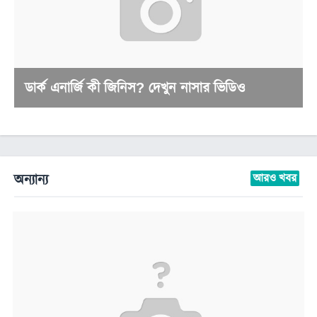
ডার্ক এনার্জি কী জিনিস? দেখুন নাসার ভিডিও
অন্যান্য
আরও খবর