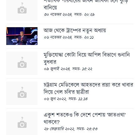
শতাধিক পরিবারের জীবন জীবিকা চলে ঝুড়ি
বানিয়ে
৩০ নভেম্বর ২০২৪, সময়- ২০:২৯
আজ থেকে ট্রাম্পের নতুন অধ্যায়
০৬ নভেম্বর ২০২৪, সময়- ২০:১১
মুক্তিযোদ্ধা কোটা নিয়ে আপিল বিভাগে শুনানি
বুধবার
০৯ জুলাই ২০২৪, সময়- ১৫:২২
চট্রগ্রাম মেডিকেলে আহতদের রান্না করে খাবার
দিয়ে গেল চবি'র ছাত্রীরা
০৬ জুন ২০২২, সময়- ১১:১৪
একুশ শতকেও কি দেশে পেশায় 'জাতপ্রথা'
থাকবে?
২৮ ফেব্রুয়ারি ২০২২, সময়- ২৩:৫৩