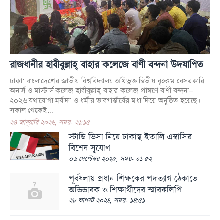
রাজধানীর হাবীবুল্লাহ্ বাহার কলেজে বাণী বন্দনা উদযাপিত
ঢাকা: বাংলাদেশের জাতীয় বিশ্ববিদ্যালয় অধিভুক্ত দ্বিতীয় বৃহত্তম বেসরকারি
অনার্স ও মাস্টার্স কলেজ হাবীবুল্লাহ্ বাহার কলেজ প্রাঙ্গণে বাণী বন্দনা–
২০২৬ যথাযোগ্য মর্যাদা ও ধর্মীয় ভাবগাম্ভীর্যের মধ্য দিয়ে অনুষ্ঠিত হয়েছে।
সকাল থেকেই...
২৪ জানুয়ারি ২০২৬, সময়- ২১:১৫
স্টাডি ভিসা নিয়ে ঢাকাস্থ ইতালি এম্বাসির
বিশেষ সুযোগ
০৬ সেপ্টেম্বর ২০২৫, সময়- ০১:৫২
পূর্বধলায় প্রধান শিক্ষকের পদত্যাগ ঠেকাতে
অভিভাবক ও শিক্ষার্থীদের স্মারকলিপি
২৮ আগস্ট ২০২৪, সময়- ১৪:৫১