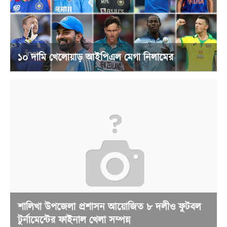
১০ দামি খেলোয়াড় আইপিএল মেগা নিলামের
শালিখা উপজেলা প্রশাসন আয়োজিত ৮ দলীও ফুটবল
টুর্নামেন্টের ফাইনাল খেলা সম্পন্ন