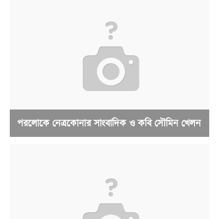
পরলোকে নেত্রকোনার সাংবাদিক ও কবি সৌমিন খেলন