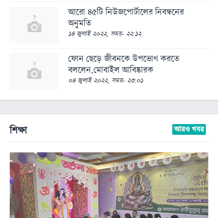
আরো ৪৫টি নিউজপোর্টালের নিবন্ধনের
অনুমতি
১৪ জুলাই ২০২২, সময়- ২২:১২
ফোন ছেড়ে জীবনকে উপভোগ করতে
বললেন,মোবাইল আবিষ্কারক
০৪ জুলাই ২০২২, সময়- ২৩:০১
শিক্ষা
আরও খবর