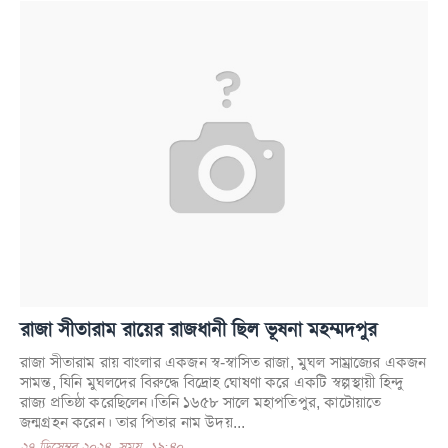
রাজা সীতারাম রায়ের রাজধানী ছিল ভূষনা মহম্মদপুর
রাজা সীতারাম রায় বাংলার একজন স্ব-স্বাসিত রাজা, মুঘল সাম্রাজ্যের একজন
সামন্ত, যিনি মুঘলদের বিরুদ্ধে বিদ্রোহ ঘোষণা করে একটি স্বল্পস্থায়ী হিন্দু
রাজ্য প্রতিষ্ঠা করেছিলেন।তিনি ১৬৫৮ সালে মহাপতিপুর, কাটোয়াতে
জন্মগ্রহন করেন। তার পিতার নাম উদয়...
২৭ ডিসেম্বর ২০২৪, সময়- ১৯:৪০