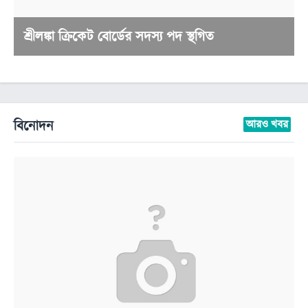
শ্রীলঙ্কা ক্রিকেট বোর্ডের সদস্য পদ স্থগিত
বিনোদন
আরও খবর