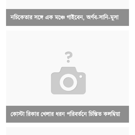
নচিকেতার সঙ্গে এক মঞ্চে গাইবেন, অর্ণব-সানি-মুসা
কোস্টা রিকার খেলার ধরন পরিবর্তনে চিন্তিত কলম্বিয়া