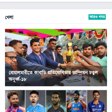
নারীশক্তি
নতুন
খেলা
আরও খবর
কুঁড়ি
শিক্ষা
ক্যারিয়ার
বোয়ালমারীতে কাবাডি প্রতিযোগিতায় চ্যাম্পিয়ন চতুল
অনূর্ধ্ব-১৮