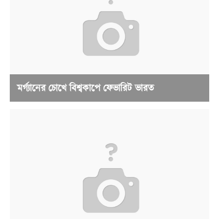
মর্গ্যানের চোখে বিশ্বকাপে ফেভারিট ভারত