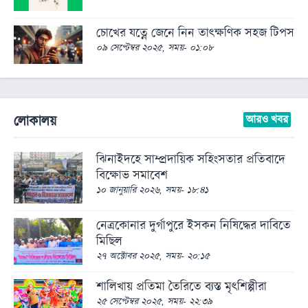
অন্যত্র
চোখের যত্নে জেনে নিন তাৎক্ষণিক সহজ টিপস
০৯ সেপ্টেম্বর ২০২৫, সময়- ০১:০৮
খেলা
ক্রিকেট
ফুটবল
লোকালয়
আরও খবর
অন্যান্য
বিনোদন
ঝিনাইদহে সাম্প্রদায়িক সহিংসতার প্রতিবাদে
বিক্ষোভ সমাবেশ
চলচ্চিত্র
১০ জানুয়ারি ২০২৬, সময়- ১৮:৪১
টেলিভিশন
নেত্রকোনার দুর্গাপুরে ইসকন নিষিদ্ধের দাবিতে
সংগীত
মিছিল
২৭ অক্টোবর ২০২৫, সময়- ২০:১৫
অন্তর্জাল
শালিখায় প্রতিমা তৈরিতে ব্যস্ত মৃৎশিল্পীরা
লাইফস্টাইল
২৫ সেপ্টেম্বর ২০২৫, সময়- ২২:৩৯