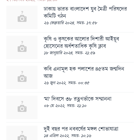
ঢাকায় ভারত বাংলাদেশ যুব মৈত্রী পরিষদের
কমিটি গঠন
২৬ ফেব্রুয়ারি ২০২৪, সময়- ১৭:৫৮
কৃষি ও কৃষকের আলোর দিশারী আইয়ূব
হোসেনের অর্ধশতাধিক কৃষি ক্লাব
১৮ জানুয়ারি ২০২৪, সময়- ২১:৫৯
কবি এনামূল হক পলাশের ৪৫তম জন্মদিন
আজ
২৬ জুন ২০২২, সময়- ০০:৩৫
'মা' দিবসে ৩৮ রত্নগর্ভাকে সম্মাননা
০৮ মে ২০২২, সময়- ২১:১০
দুই বছর পর নববর্ষের মঙ্গল শোভাযাত্রা
১৪ এপ্রিল ২০২২, সময়- ১০:১৬