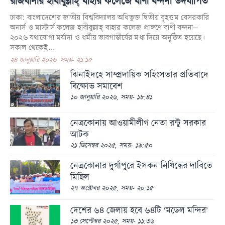
রাজধানীর হাবীবুল্লাহ্ বাহার কলেজে বাণী বন্দনা উদযাপিত
সিলেট
ঢাকা: বাংলাদেশের জাতীয় বিশ্ববিদ্যালয় অধিভুক্ত দ্বিতীয় বৃহত্তম বেসরকারি
অনার্স ও মাস্টার্স কলেজ হাবীবুল্লাহ্ বাহার কলেজ প্রাঙ্গণে বাণী বন্দনা–
ময়মনসিংহ
২০২৬ যথাযোগ্য মর্যাদা ও ধর্মীয় ভাবগাম্ভীর্যের মধ্য দিয়ে অনুষ্ঠিত হয়েছে।
সকাল থেকেই...
রাজশাহী
২৪ জানুয়ারি ২০২৬, সময়- ২১:১৫
রংপুর
ঝিনাইদহে সাম্প্রদায়িক সহিংসতার প্রতিবাদে
বিক্ষোভ সমাবেশ
বিদেশ
১০ জানুয়ারি ২০২৬, সময়- ১৮:৪১
ভারত
নেত্রকোনায় আওয়ামীলীগ নেতা রন্টু সরকার
আমেরিকা
আটক
২১ ডিসেম্বর ২০২৫, সময়- ১৯:৫০
ইউরোপ
নেত্রকোনার দুর্গাপুরে ইসকন নিষিদ্ধের দাবিতে
মধ্যপ্রাচ্য
মিছিল
এশিয়া
২৭ অক্টোবর ২০২৫, সময়- ২০:১৫
আফ্রিকা
দেশের ৬৪ জেলায় হবে ৬৪টি ‘মডেল মন্দির’
১৩ সেপ্টেম্বর ২০২৫, সময়- ১১:৩৬
অস্ট্রেলিয়া