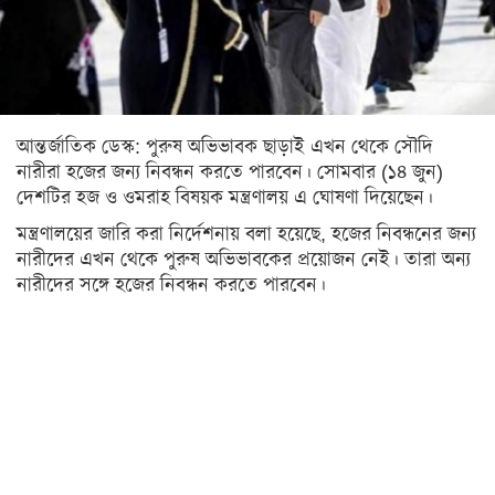
সিলেট
ময়মনসিংহ
রাজশাহী
আন্তর্জাতিক ডেস্ক: পুরুষ অভিভাবক ছাড়াই এখন থেকে সৌদি
রংপুর
নারীরা হজের জন্য নিবন্ধন করতে পারবেন। সোমবার (১৪ জুন)
বিদেশ
দেশটির হজ ও ওমরাহ বিষয়ক মন্ত্রণালয় এ ঘোষণা দিয়েছেন।
মন্ত্রণালয়ের জারি করা নির্দেশনায় বলা হয়েছে, হজের নিবন্ধনের জন্য
ভারত
নারীদের এখন থেকে পুরুষ অভিভাবকের প্রয়োজন নেই। তারা অন্য
আমেরিকা
নারীদের সঙ্গে হজের নিবন্ধন করতে পারবেন।
ইউরোপ
মধ্যপ্রাচ্য
এশিয়া
আফ্রিকা
অস্ট্রেলিয়া