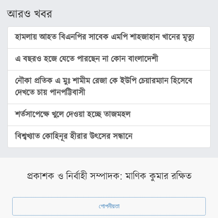
স্বাস্থ্য
আরও খবর
রূপচর্চা
হামলায় আহত বিএনপির সাবেক এমপি শাহজাহান খানের মৃত্যু
রসনাবিলাস
এ বছরও হজে যেতে পারছেন না কোন বাংলাদেশী
সম্পর্ক
ফ্যাশন
নৌকা প্রতিক এ মুঃ শামীম রেজা কে ইউপি চেয়ারম্যান হিসেবে
দেখতে চায় পানপট্টিবাসী
ইয়োগা
শর্তসাপেক্ষে খুলে দেওয়া হচ্ছে তাজমহল
ফিচার
সাহিত্য
বিশ্বখ্যাত কোহিনূর হীরার উৎসের সন্ধানে
ও
সংস্কৃতি
পঞ্জিকা
প্রকাশক ও নির্বাহী সম্পাদক: মাণিক কুমার রক্ষিত
অন্যরকম
গোপনীয়তা
ইতিহাস