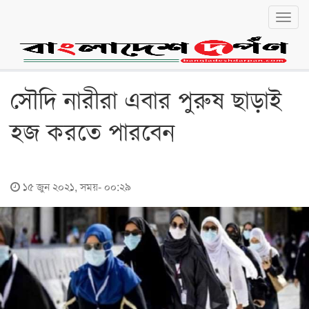
Toggl
navig
বাংলা
English
জাতীয়
সৌদি নারীরা এবার পুরুষ ছাড়াই
জাতীয়
হজ করতে পারবেন
রাজনীতি
অর্থনীতি
১৫ জুন ২০২১, সময়- ০০:২৯
লোকালয়
চট্টগ্রাম
বরিশাল
খুলনা
ঢাকা